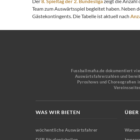
Der
8. Spieltag der 2. Bundesliga
zeigt die Anzahl 
Team zum Auswärtsspiel begleitet haben. Neben d
Gästekontingents. Die Tabelle ist aktuell nach
Anza
Fussballmafia.de dokumentiert vi
Auswärtsfahrerzahlen und bereit
Pyroshows und Choreografien in
Vereinsseite
WAS WIR BIETEN
ÜBER
wöchentliche Auswärtsfahrer
Warum 
DFB Strafentabellen
Impres