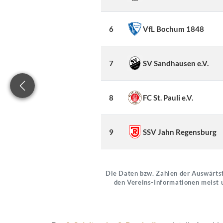
6
VfL Bochum 1848
7
SV Sandhausen e.V.
8
FC St. Pauli e.V.
9
SSV Jahn Regensburg
Die Daten bzw. Zahlen der Auswärtsf
den Vereins-Informationen meist 