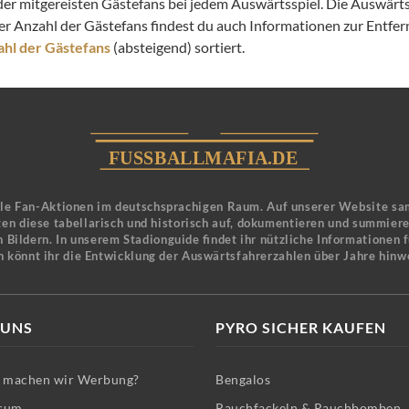
der mitgereisten Gästefans bei jedem Auswärtsspiel. Die Auswärtsf
er Anzahl der Gästefans findest du auch Informationen zur Entf
hl der Gästefans
(absteigend) sortiert.
ele Fan-Aktionen im deutschsprachigen Raum. Auf unserer Website sa
en diese tabellarisch und historisch auf, dokumentieren und summier
 Bildern. In unserem Stadionguide findet ihr nützliche Informationen 
n könnt ihr die Entwicklung der Auswärtsfahrerzahlen über Jahre hinw
 UNS
PYRO SICHER KAUFEN
machen wir Werbung?
Bengalos
sum
Rauchfackeln & Rauchbomben