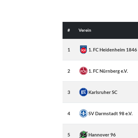
#
Verein
1
1. FC Heidenheim 1846 
2
1. FC Nürnberg e.V.
3
Karlsruher SC
4
SV Darmstadt 98 e.V.
5
Hannover 96