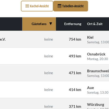
Kachel-Ansicht
Tabellen-Ansicht
▼
Gästefans
Entfernung
Ort & Zeit
Kiel
e.V.
keine
754 km
Samstag, 13:00
Osnabrück
keine
493 km
Montag, 20:30
Braunschwei
keine
471 km
Samstag, 13:00
Aue
keine
414 km
Sonntag, 13:30
Würzburg
keine
371 km