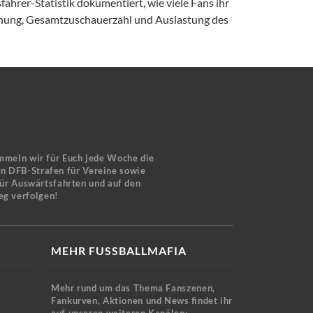
ahrer-Statistik dokumentiert, wie viele Fans ihr
ernung, Gesamtzuschauerzahl und Auslastung des
mmeln wir für Euch jede Woche die
en DFB-Strafen für Vereine sowie
für Auswärtsfahrten und auf den
eg verfolgen!
MEHR FUSSBALLMAFIA
Mehr rund um das Thema Fanszenen,
Fankurven, Aktionen und News findet ihr