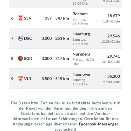
9.4% Gäste
13:00 Uhr
Bochum
18.679
6
SSV
337
547 km
Sonntag,
1.8% Gäste
13:30 Uhr
Hamburg
29.546
7
DSC
3.000
251 km
Samstag,
10.2% Gäste
13:00 Uhr
Nürnberg
29.741
8
SGD
3.000
317 km
Freitag, 18:30
10.1% Gäste
Uhr
Hannover
35.200
9
VfB
3.500
515 km
Samstag,
9.9% Gäste
13:00 Uhr
Die Daten bzw. Zahlen der Auswärtsfahrer beziehen wir in
der Regel von den Vereinen. Bei den mitreisenden
Gästefans handelt es sich auch bei den Vereins-
Informationen meist um Schätzungen. Gern könnt ihr uns
Änderungsvorschläge über unseren
Facebook-Messenger
zuschicken!