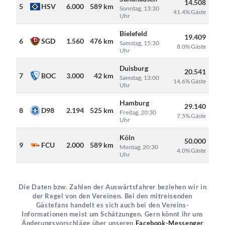
14.508
5
HSV
6.000
589 km
Sonntag, 13:30
41.4% Gäste
Uhr
Bielefeld
19.409
6
SGD
1.560
476 km
Samstag, 15:30
8.0% Gäste
Uhr
Duisburg
20.541
7
BOC
3.000
42 km
Samstag, 13:00
14.6% Gäste
Uhr
Hamburg
29.140
8
D98
2.194
525 km
Freitag, 20:30
7.5% Gäste
Uhr
Köln
50.000
9
FCU
2.000
589 km
Montag, 20:30
4.0% Gäste
Uhr
Die Daten bzw. Zahlen der Auswärtsfahrer beziehen wir in
der Regel von den Vereinen. Bei den mitreisenden
Gästefans handelt es sich auch bei den Vereins-
Informationen meist um Schätzungen. Gern könnt ihr uns
Änderungsvorschläge über unseren
Facebook-Messenger