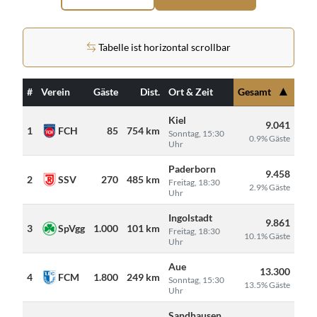
Tabelle ist horizontal scrollbar
▲
#
Verein
Gäste
Dist.
Ort & Zeit
Gesamt
Kiel
9.041
1
FCH
85
754 km
Sonntag, 15:30
0.9% Gäste
Uhr
Paderborn
9.458
2
SSV
270
485 km
Freitag, 18:30
2.9% Gäste
Uhr
Ingolstadt
9.861
3
SpVgg
1.000
101 km
Freitag, 18:30
10.1% Gäste
Uhr
Aue
13.300
4
FCM
1.800
249 km
Sonntag, 15:30
13.5% Gäste
Uhr
Sandhausen