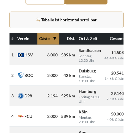
Tabelle ist horizontal scrollbar
▼
#
Verein
Gäste
Dist.
Ort & Zeit
Gesamt
Sandhausen
14.508
1
HSV
6.000
589 km
Sonntag,
41.4% Gäste
13:30 Uhr
Duisburg
20.541
2
BOC
3.000
42 km
Samstag,
14.6% Gäste
13:00 Uhr
Hamburg
29.140
3
D98
2.194
525 km
Freitag, 20:30
7.5% Gäste
Uhr
Köln
50.000
4
FCU
2.000
589 km
Montag,
4.0% Gäste
20:30 Uhr
Aue