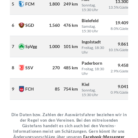
13.300
5
FCM
1.800
249 km
Sonntag,
13.5% Gäste
15:30 Uhr
Bielefeld
19.409
6
SGD
1.560
476 km
Samstag,
8.0% Gäste
15:30 Uhr
Ingolstadt
9.861
7
SpVgg
1.000
101 km
Freitag, 18:30
10.1% Gäste
Uhr
Paderborn
9.458
8
SSV
270
485 km
Freitag, 18:30
2.9% Gäste
Uhr
Kiel
9.041
9
FCH
85
754 km
Sonntag,
0.9% Gäste
15:30 Uhr
Die Daten bzw. Zahlen der Auswärtsfahrer beziehen wir in
der Regel von den Vereinen. Bei den mitreisenden
Gästefans handelt es sich auch bei den Vereins-
Informationen meist um Schätzungen. Gern könnt ihr uns
Änderungsvorschläge über unseren
Facebook-Messenger