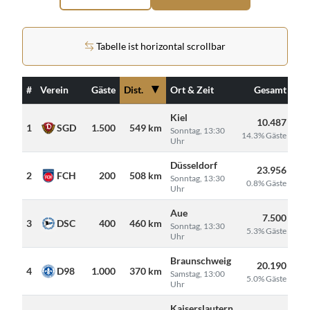
Tabelle ist horizontal scrollbar
▼
#
Verein
Gäste
Dist.
Ort & Zeit
Gesamt
Kiel
10.487
1
SGD
1.500
549 km
Sonntag, 13:30
14.3% Gäste
Uhr
Düsseldorf
23.956
2
FCH
200
508 km
Sonntag, 13:30
0.8% Gäste
Uhr
Aue
7.500
3
DSC
400
460 km
Sonntag, 13:30
5.3% Gäste
Uhr
Braunschweig
20.190
4
D98
1.000
370 km
Samstag, 13:00
5.0% Gäste
Uhr
Kaiserslautern