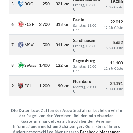
19.086
5
BOC
250
321 km
Freitag, 18:30
1.3% Gäste
Uhr
Berlin
22.012
6
FCSP
2.700
313 km
Samstag, 13:00
12.3% Gäste
Uhr
Sandhausen
5.652
7
MSV
500
311 km
Freitag, 18:30
8.8% Gäste
Uhr
Regensburg
11.100
8
SpVgg
1.400
122 km
Samstag, 13:00
12.6% Gäste
Uhr
Nürnberg
24.191
9
FCI
1.200
90 km
Montag, 20:30
5.0% Gäste
Uhr
Die Daten bzw. Zahlen der Auswärtsfahrer beziehen wir in
der Regel von den Vereinen. Bei den mitreisenden
Gästefans handelt es sich auch bei den Vereins-
Informationen meist um Schätzungen. Gern könnt ihr uns
Änderungsvorschläge über unseren
Facebook-Messenger