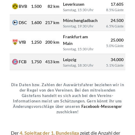
Leverkusen
17.605
6
BVB
1.500
82 km
Samstag, 15:30 Uhr
8.5% Gäste
Mönchengladbach
24.500
7
DSC
1.600
217 km
Sonntag, 19:30 Uhr
6.5% Gäste
Frankfurt am
25.000
8
VfB
1.250
200 km
Main
5.0% Gäste
Sonntag, 15:30 Uhr
Leipzig
34.000
9
FCB
1.750
413 km
Samstag, 18:30 Uhr
5.1% Gäste
Die Daten bzw. Zahlen der Auswärtsfahrer beziehen wir in
der Regel von den Vereinen. Bei den mitreisenden
Gästefans handelt es sich auch bei den Vereins-
Informationen meist um Schätzungen. Gern könnt ihr uns
Änderungsvorschläge über unseren
Facebook-Messenger
zuschicken!
Der
4. Spieltag der 1. Bundesliga
zeigt die Anzahl der