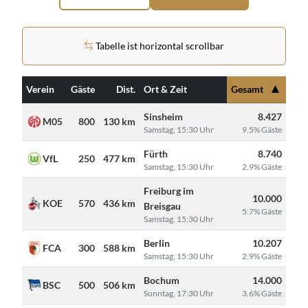
Tabelle ist horizontal scrollbar
▲
#
Verein
Gäste
Dist.
Ort & Zeit
Gesamt
Sinsheim
8.427
1
M05
800
130 km
Samstag, 15:30 Uhr
9.5% Gäste
Fürth
8.740
2
VfL
250
477 km
Samstag, 15:30 Uhr
2.9% Gäste
Freiburg im
10.000
3
KOE
570
436 km
Breisgau
5.7% Gäste
Samstag, 15:30 Uhr
Berlin
10.207
4
FCA
300
588 km
Samstag, 15:30 Uhr
2.9% Gäste
Bochum
14.000
5
BSC
500
506 km
Sonntag, 17:30 Uhr
3.6% Gäste