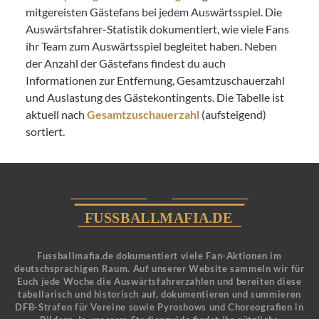
mitgereisten Gästefans bei jedem Auswärtsspiel. Die
Auswärtsfahrer-Statistik dokumentiert, wie viele Fans
ihr Team zum Auswärtsspiel begleitet haben. Neben
der Anzahl der Gästefans findest du auch
Informationen zur Entfernung, Gesamtzuschauerzahl
und Auslastung des Gästekontingents. Die Tabelle ist
aktuell nach
Gesamtzuschauerzahl
(aufsteigend)
sortiert.
Fussballmafia.de dokumentiert viele Fan-Aktionen im
deutschsprachigen Raum. Auf unserer Website sammeln wir für
Euch jede Woche die Auswärtsfahrerzahlen und bereiten diese
tabellarisch und historisch auf, dokumentieren und summieren
DFB-Strafen für Vereine sowie Pyroshows und Choreografien in