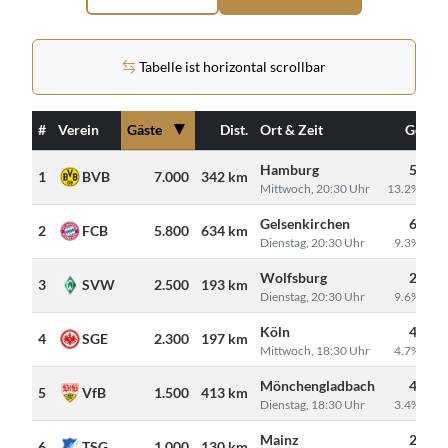
Tabelle ist horizontal scrollbar
▼
#
Verein
Gäste
Dist.
Ort & Zeit
Gesam
Hamburg
52.96
1
BVB
7.000
342 km
Mittwoch, 20:30 Uhr
13.2% Gäst
Gelsenkirchen
62.27
2
FCB
5.800
634 km
Dienstag, 20:30 Uhr
9.3% Gäst
Wolfsburg
26.17
3
SVW
2.500
193 km
Dienstag, 20:30 Uhr
9.6% Gäst
Köln
49.00
4
SGE
2.300
197 km
Mittwoch, 18:30 Uhr
4.7% Gäst
Mönchengladbach
44.06
5
VfB
1.500
413 km
Dienstag, 18:30 Uhr
3.4% Gäst
Mainz
23.47
6
TSG
1.000
130 km