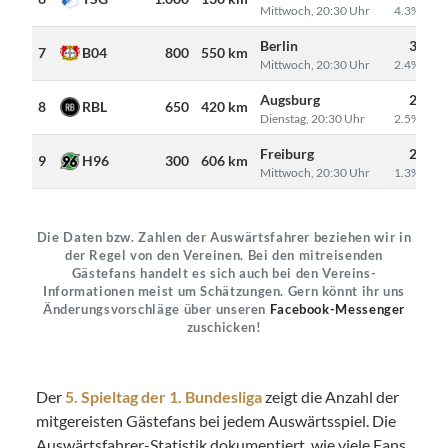
Mittwoch, 20:30 Uhr
4.3% Gäst
Berlin
32.82
7
B04
800
550 km
Mittwoch, 20:30 Uhr
2.4% Gäst
Augsburg
26.11
8
RBL
650
420 km
Dienstag, 20:30 Uhr
2.5% Gäst
Freiburg
22.90
9
H96
300
606 km
Mittwoch, 20:30 Uhr
1.3% Gäst
Die Daten bzw. Zahlen der Auswärtsfahrer beziehen wir in
der Regel von den Vereinen. Bei den mitreisenden
Gästefans handelt es sich auch bei den Vereins-
Informationen meist um Schätzungen. Gern könnt ihr uns
Änderungsvorschläge über unseren
Facebook-Messenger
zuschicken!
Der
5. Spieltag der 1. Bundesliga
zeigt die Anzahl der
mitgereisten Gästefans bei jedem Auswärtsspiel. Die
Auswärtsfahrer-Statistik dokumentiert, wie viele Fans