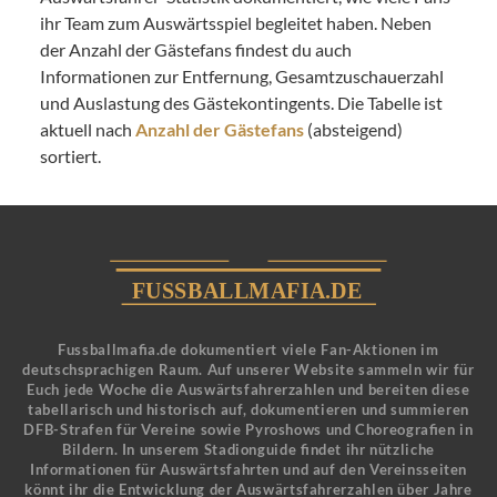
ihr Team zum Auswärtsspiel begleitet haben. Neben
der Anzahl der Gästefans findest du auch
Informationen zur Entfernung, Gesamtzuschauerzahl
und Auslastung des Gästekontingents. Die Tabelle ist
aktuell nach
Anzahl der Gästefans
(absteigend)
sortiert.
Fussballmafia.de dokumentiert viele Fan-Aktionen im
deutschsprachigen Raum. Auf unserer Website sammeln wir für
Euch jede Woche die Auswärtsfahrerzahlen und bereiten diese
tabellarisch und historisch auf, dokumentieren und summieren
DFB-Strafen für Vereine sowie Pyroshows und Choreografien in
Bildern. In unserem Stadionguide findet ihr nützliche
Informationen für Auswärtsfahrten und auf den Vereinsseiten
könnt ihr die Entwicklung der Auswärtsfahrerzahlen über Jahre