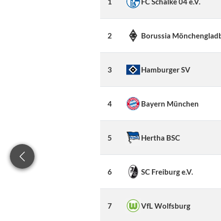
1
FC Schalke 04 e.V.
2
Borussia Mönchenglad
3
Hamburger SV
4
Bayern München
5
Hertha BSC
6
SC Freiburg e.V.
7
VfL Wolfsburg