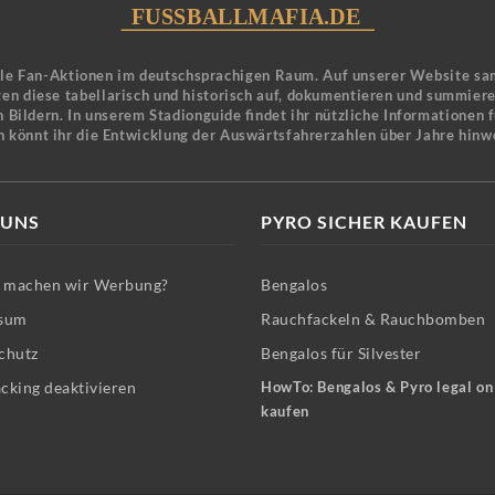
ele Fan-Aktionen im deutschsprachigen Raum. Auf unserer Website sa
en diese tabellarisch und historisch auf, dokumentieren und summier
 Bildern. In unserem Stadionguide findet ihr nützliche Informationen 
n könnt ihr die Entwicklung der Auswärtsfahrerzahlen über Jahre hinw
 UNS
PYRO SICHER KAUFEN
machen wir Werbung?
Bengalos
sum
Rauchfackeln & Rauchbomben
chutz
Bengalos für Silvester
cking deaktivieren
HowTo: Bengalos & Pyro legal on
kaufen