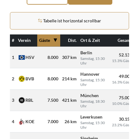
Tabelle ist horizontal scrollbar
▼
#
Verein
Gäste
Dist.
Ort & Zeit
Gesamt
Berlin
52.131
1
HSV
8.000
307 km
Samstag, 15:30
15.3% Gäste
Uhr
Hannover
49.000
2
BVB
8.000
214 km
Samstag, 15:30
16.3% Gäste
Uhr
München
75.000
3
RBL
7.500
421 km
Samstag, 18:30
10.0% Gäste
Uhr
Leverkusen
30.150
4
KOE
7.000
26 km
Samstag, 15:30
23.2% Gäste
Uhr
Sinsheim