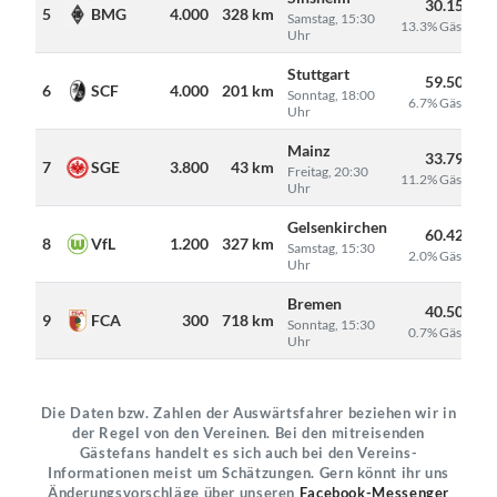
30.150
5
BMG
4.000
328 km
Samstag, 15:30
13.3% Gäste
Uhr
Stuttgart
59.500
6
SCF
4.000
201 km
Sonntag, 18:00
6.7% Gäste
Uhr
Mainz
33.794
7
SGE
3.800
43 km
Freitag, 20:30
11.2% Gäste
Uhr
Gelsenkirchen
60.429
8
VfL
1.200
327 km
Samstag, 15:30
2.0% Gäste
Uhr
Bremen
40.500
9
FCA
300
718 km
Sonntag, 15:30
0.7% Gäste
Uhr
Die Daten bzw. Zahlen der Auswärtsfahrer beziehen wir in
der Regel von den Vereinen. Bei den mitreisenden
Gästefans handelt es sich auch bei den Vereins-
Informationen meist um Schätzungen. Gern könnt ihr uns
Änderungsvorschläge über unseren
Facebook-Messenger